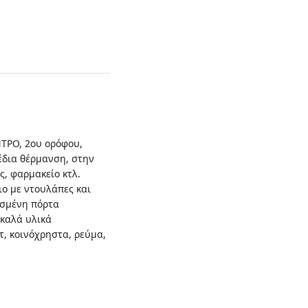
ΤΡΟ, 2ου ορόφου,
έδια θέρμανση, στην
ς, φαρμακείο κτλ.
ιο με ντουλάπες και
ισμένη πόρτα
 καλά υλικά
τ, κοινόχρηστα, ρεύμα,