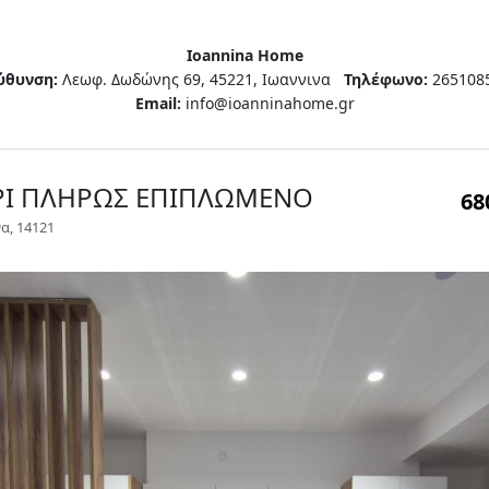
Ioannina Home
ύθυνση:
Λεωφ. Δωδώνης 69, 45221, Ιωαννινα
Τηλέφωνο:
265108
Email:
info@ioanninahome.gr
ΑΡΙ ΠΛΗΡΩΣ ΕΠΙΠΛΩΜΕΝΟ
68
α, 14121