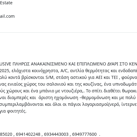
Estate
il.com
LUSIVE ΠΛΗΡΩΣ ΑΝΑΚΑΙΝΙΣΜΕΝΟ ΚΑΙ ΕΠΙΠΛΩΜΕΝΟ ΔΥΑΡΙ ΣΤΟ ΚΕΝ
2025, ελάχιστα κοινόχρηστα, A/C, αντλία θερμότητας και ενδοδαπ
ολύ κοντά βρίσκονται S/M, στάση αστικού για ΑΕΙ και ΤΕΙ , φούρνο
ας ενιαίος χώρος του σαλονιού και της κουζίνας, ένα υπνοδωμάτ
ς χώρους και ένα μπάνιο με ντουζιέρα,. Το σπίτι διαθέτει θωρακ
ίναι διαμπερές και άριστη ηχομόνωση –θερμομόνωση και με πολύ
συμπεριλαμβάνονται και όλοι οι πάγιοι λογαριασμοί(νερό, ίντερνε
ια φοιτητές.
85020 , 6941402248 , 6934443003 , 6949777600 .