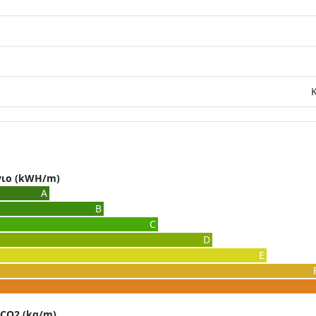
γιο (kWH/m)
A
B
C
D
E
CO2 (kg/m)