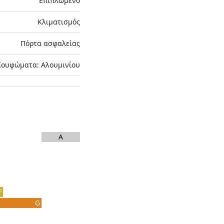
Επιπλωμένο
Κλιματισμός
Πόρτα ασφαλείας
Κουφώματα: Αλουμινίου
A
F
G