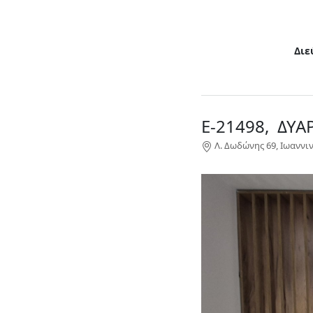
Διε
Ε-21498, ΔΥ
Λ. Δωδώνης 69, Ιωαννιν