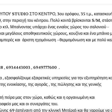
ΟΥ STUDIO ΣΤΟ ΚΕΝΤΡΟ, 3ου ορόφου, 35 τ.μ., κατασκευ
Θ, στην περιοχή του κέντρου. Πολύ κοντά βρίσκονται S/M, στάσ
ίο κτλ. Μπαίνοντας υπάρχει ένας ενιαίος χώρος του σαλονιού -
και μεγάλους αποθηκευτικούς χώρους, κουζίνα και ένα μπάνιο 
αι διαμπερές και άριστη ηχομόνωση –θερμομόνωση και με πολύ κ
48 , 6934443003 , 6949777600 .
α , εξασφαλίζουμε εξαιρετικές υπηρεσίες για την εξυπηρέτηση κα
ης ενοικίασης, της αγοράς , της πώλησης και της γενικής
ετή πείρα μας στον χώρο, καθώς και η οργανωμένη και
αφείο μας και οι συνεργάτες του.
νης 69 (απέναντι από την κλινική Μητέρα) και θα χαρούμε να 