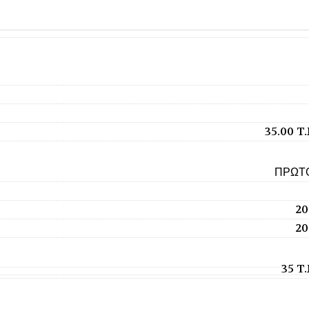
35.00 T
ΠΡΩΤ
20
20
35 T