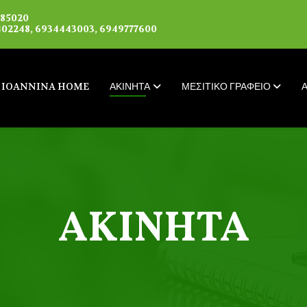
085020
02248, 6934443003, 6949777600
IOANNINA HOME
ΑΚΙΝΗΤΑ
ΜΕΣΙΤΙΚΟ ΓΡΑΦΕΙΟ
ΑΚΙΝΗΤΑ