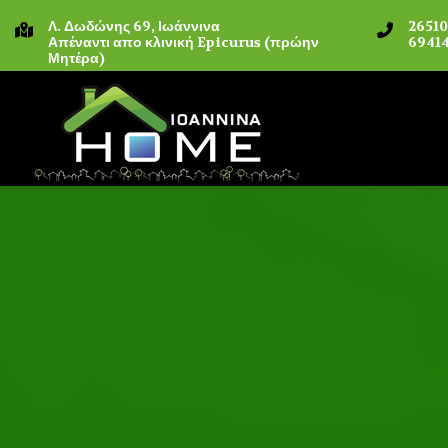
Λ. Δωδώνης 69, Ιωάννινα
2651
Απέναντι απο κλινική Epicurus (πρώην
69414
Μητέρα)