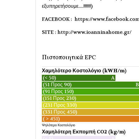
εξυπηρετήσουμε....!!!!!!)
FACEBOOK : https://www.facebook.co
SITE : http://www.ioanninahome.gr/
Πιστοποιητικά EPC
Χαμηλότερο Κοστολόγιο (kWH/m)
(< 50)
A
(51 Προς 90)
B
(91 Προς 150)
(151 Προς 230)
(231 Προς 330)
(331 Προς 450)
( > 451)
Ψηλότερο Κοστολόγιο
Χαμηλότερη Εκπομπή CO2 (kg/m)
(< 5)
A