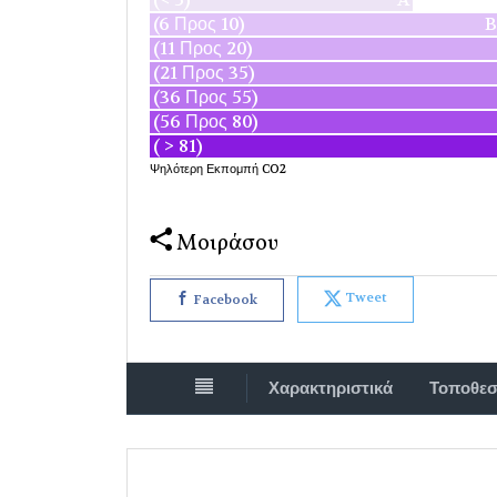
(6 Προς 10)
B
(11 Προς 20)
(21 Προς 35)
(36 Προς 55)
(56 Προς 80)
( > 81)
Ψηλότερη Εκπομπή CO2
Μοιράσου
Tweet
Facebook
Χαρακτηριστικά
Τοποθεσ