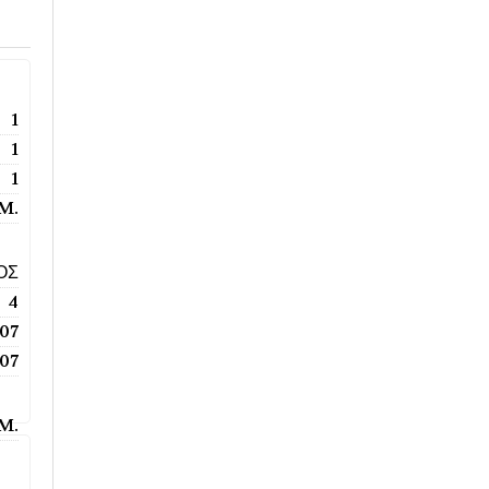
1
1
1
.M.
ΟΣ
4
07
07
.M.