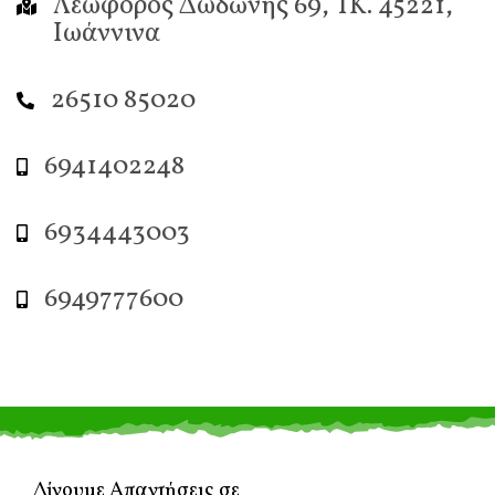
Λεωφόρος Δωδώνης 69, ΤΚ. 45221,
Ιωάννινα
26510 85020
6941402248
6934443003
6949777600
Δίνουμε Απαντήσεις σε