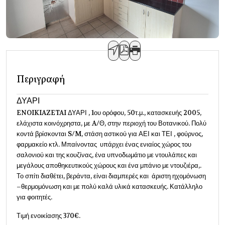
Περιγραφή
ΔΥΑΡΙ
ENOIKIAZETAI ΔΥΑΡΙ , 1ου ορόφου, 50τ.μ., κατασκευής 2005,
ελάχιστα κοινόχρηστα, με A/Θ, στην περιοχή του Βοτανικού. Πολύ
κοντά βρίσκονται S/M, στάση αστικού για ΑΕΙ και ΤΕΙ , φούρνος,
φαρμακείο κτλ. Μπαίνοντας υπάρχει ένας ενιαίος χώρος του
σαλονιού και της κουζίνας, ένα υπνοδωμάτιο με ντουλάπες και
μεγάλους αποθηκευτικούς χώρους και ένα μπάνιο με ντουζιέρα,.
Το σπίτι διαθέτει, βεράντα, είναι διαμπερές και άριστη ηχομόνωση
–θερμομόνωση και με πολύ καλά υλικά κατασκευής. Κατάλληλο
για φοιτητές.
Τιμή ενοικίασης 370€.