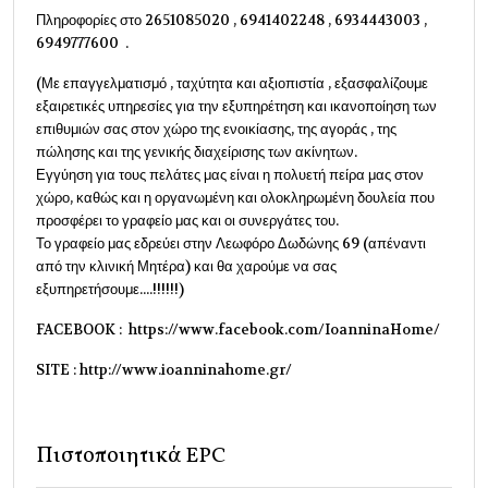
Πληροφορίες στο 2651085020 , 6941402248 , 6934443003 ,
6949777600 .
(Με επαγγελματισμό , ταχύτητα και αξιοπιστία , εξασφαλίζουμε
εξαιρετικές υπηρεσίες για την εξυπηρέτηση και ικανοποίηση των
επιθυμιών σας στον χώρο της ενοικίασης, της αγοράς , της
πώλησης και της γενικής διαχείρισης των ακίνητων.
Εγγύηση για τους πελάτες μας είναι η πολυετή πείρα μας στον
χώρο, καθώς και η οργανωμένη και ολοκληρωμένη δουλεία που
προσφέρει το γραφείο μας και οι συνεργάτες του.
Το γραφείο μας εδρεύει στην Λεωφόρο Δωδώνης 69 (απέναντι
από την κλινική Μητέρα) και θα χαρούμε να σας
εξυπηρετήσουμε....!!!!!!)
FACEBOOK : https://www.facebook.com/IoanninaHome/
SITE : http://www.ioanninahome.gr/
Πιστοποιητικά EPC