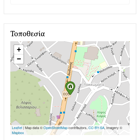
Τοποθεσία
+
−
Leaflet
| Map data ©
OpenStreetMap
contributors,
CC-BY-SA
, Imagery ©
Mapbox