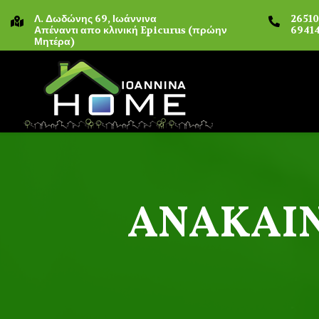
Λ. Δωδώνης 69, Ιωάννινα
2651
Απέναντι απο κλινική Epicurus (πρώην
69414
Μητέρα)
ΑΝΑΚΑΙΝ