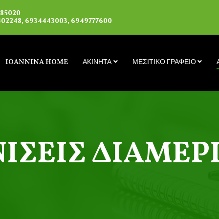
085020
02248, 6934443003, 6949777600
IOANNINA HOME
ΑΚΙΝΗΤΑ
ΜΕΣΙΤΙΚΟ ΓΡΑΦΕΙΟ
ΊΣΕΙΣ ΔΙΑΜΕ