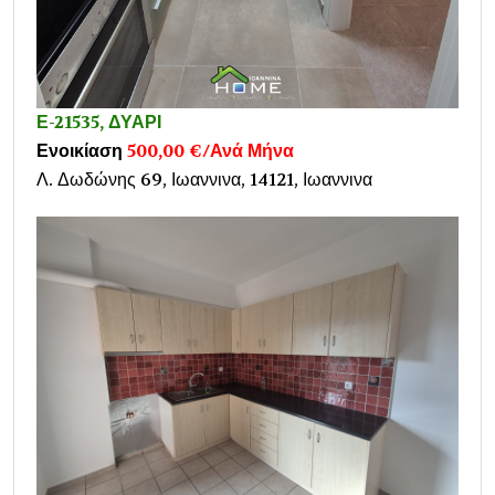
Ε-21535, ΔΥΑΡΙ
Ενοικίαση
500,00 €/Ανά Μήνα
Λ. Δωδώνης 69, Ιωαννινα, 14121, Ιωαννινα