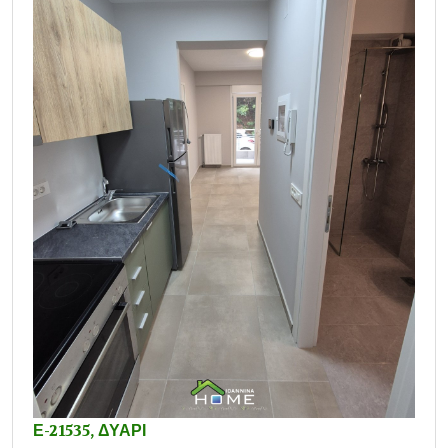
Ε-21535, ΔΥΑΡΙ