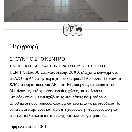
Περιγραφή
ΣΤΟΥΝΤΙΟ ΣΤΟ ΚΕΝΤΡΟ
ENOIKIAZETAΙ ΓΚΑΡΣΟΝΙΕΡΑ ΤΥΠΟΥ STUDIO ΣΤΟ
ΚΕΝΤΡΟ, 1ου, 30 τ.μ., κατασκευής 2000, ελάχιστα κοινόχρηστα,
με Α/Θ και A/C στην περιοχή του κέντρου. Πολύ κοντά βρίσκονται
S/M, στάση αστικού για ΑΕΙ και ΤΕΙ , φούρνος, φαρμακείο κτλ.
Μπαίνοντας υπάρχει ένας ενιαίος χώρος του σαλονιού -
υπνοδωματίου με εντειχιζόμενες ντουλάπες και μεγάλους
αποθηκευτικούς χώρους, κουζίνα και ένα μπάνιο με ντουζιέρα. Το
σπίτι είναι διαμπερές και άριστη ηχομόνωση –θερμομόνωση και
με πολύ καλά υλικά κατασκευής. Κατάλληλο για φοιτητές.
Τιμή ενοικίασης 400€