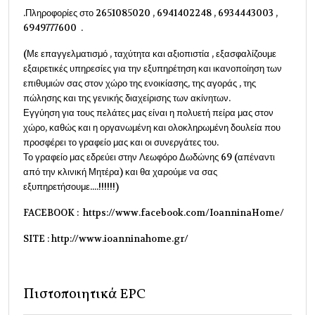
.Πληροφορίες στο 2651085020 , 6941402248 , 6934443003 ,
6949777600 .
(Με επαγγελματισμό , ταχύτητα και αξιοπιστία , εξασφαλίζουμε
εξαιρετικές υπηρεσίες για την εξυπηρέτηση και ικανοποίηση των
επιθυμιών σας στον χώρο της ενοικίασης, της αγοράς , της
πώλησης και της γενικής διαχείρισης των ακίνητων.
Εγγύηση για τους πελάτες μας είναι η πολυετή πείρα μας στον
χώρο, καθώς και η οργανωμένη και ολοκληρωμένη δουλεία που
προσφέρει το γραφείο μας και οι συνεργάτες του.
Το γραφείο μας εδρεύει στην Λεωφόρο Δωδώνης 69 (απέναντι
από την κλινική Μητέρα) και θα χαρούμε να σας
εξυπηρετήσουμε....!!!!!!)
FACEBOOK : https://www.facebook.com/IoanninaHome/
SITE : http://www.ioanninahome.gr/
Πιστοποιητικά EPC