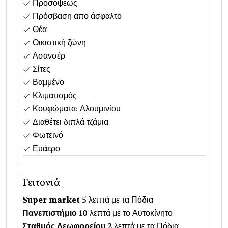
Προσόψεως
Πρόσβαση απο άσφαλτο
Θέα
Οικιστική ζώνη
Ασανσέρ
Σίτες
Βαμμένο
Κλιματισμός
Κουφώματα: Αλουμινίου
Διαθέτει διπλά τζάμια
Φωτεινό
Ευάερο
Γειτονιά
Super market
5 λεπτά με τα Πόδια
Πανεπιστήμιο
10 λεπτά με το Αυτοκίνητο
Σταθμός Λεωφορείου
2 λεπτά με τα Πόδια