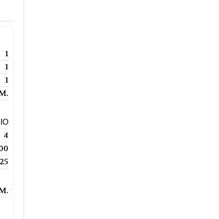
1
1
1
.M.
ΙΟ
4
00
25
.M.