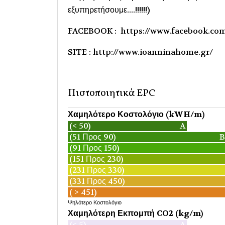
εξυπηρετήσουμε....!!!!!!)
FACEBOOK : https://www.facebook.co
SITE : http://www.ioanninahome.gr/
Πιστοποιητικά EPC
Χαμηλότερο Κοστολόγιο (kWH/m)
(< 50)
A
(51 Προς 90)
B
(91 Προς 150)
(151 Προς 230)
(231 Προς 330)
(331 Προς 450)
( > 451)
Ψηλότερο Κοστολόγιο
Χαμηλότερη Εκπομπή CO2 (kg/m)
(< 5)
A