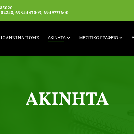
085020
02248, 6934443003, 6949777600
IOANNINA HOME
ΑΚΙΝΗΤΑ
ΜΕΣΙΤΙΚΟ ΓΡΑΦΕΙΟ
ΑΚΙΝΗΤΑ