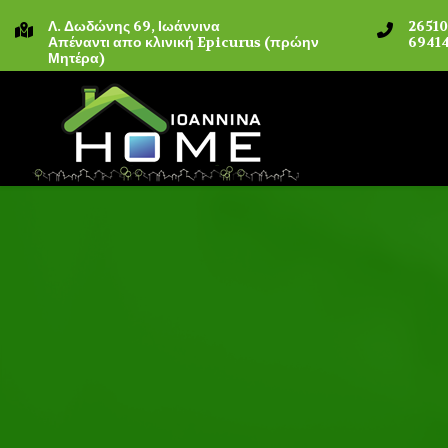
Λ. Δωδώνης 69, Ιωάννινα
2651
Απέναντι απο κλινική Epicurus (πρώην
69414
Μητέρα)