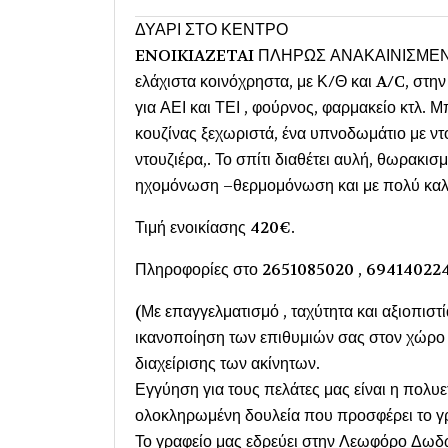
ΔΥΑΡΙ ΣΤΟ ΚΕΝΤΡΟ
ENOIKIAZETAI ΠΛΗΡΩΣ ΑΝΑΚΑΙΝΙΣΜΕΝΟ ΔΥ
ελάχιστα κοινόχρηστα, με Κ/Θ και A/C, στη
για ΑΕΙ και ΤΕΙ , φούρνος, φαρμακείο κτλ. 
κουζίνας ξεχωριστά, ένα υπνοδωμάτιο με ν
ντουζιέρα,. Το σπίτι διαθέτει αυλή, θωρακισ
ηχομόνωση –θερμομόνωση και με πολύ καλά 
Τιμή ενοικίασης 420€.
Πληροφορίες στο 2651085020 , 69414022
(Με επαγγελματισμό , ταχύτητα και αξιοπιστί
ικανοποίηση των επιθυμιών σας στον χώρο τ
διαχείρισης των ακίνητων.
Εγγύηση για τους πελάτες μας είναι η πολυ
ολοκληρωμένη δουλεία που προσφέρει το γρ
Το γραφείο μας εδρεύει στην Λεωφόρο Δωδώ