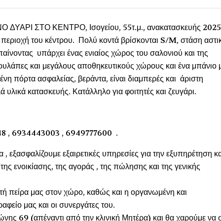
ΑΡΙ ΣΤΟ ΚΕΝΤΡΟ, Ισογείου, 55τ.μ., ανακατασκευής 2025
ν περιοχή του κέντρου. Πολύ κοντά βρίσκονται S/M, στάση αστι
Μπαίνοντας υπάρχει ένας ενιαίος χώρος του σαλονιού και της
τουλάπες και μεγάλους αποθηκευτικούς χώρους και ένα μπάνιο 
μένη πόρτα ασφαλείας, βεράντα, είναι διαμπερές και άριστη
υλικά κατασκευής. Κατάλληλο για φοιτητές και ζευγάρι.
48 , 6934443003 , 6949777600 .
α , εξασφαλίζουμε εξαιρετικές υπηρεσίες για την εξυπηρέτηση κα
ης ενοικίασης, της αγοράς , της πώλησης και της γενικής
ετή πείρα μας στον χώρο, καθώς και η οργανωμένη και
αφείο μας και οι συνεργάτες του.
νης 69 (απέναντι από την κλινική Μητέρα) και θα χαρούμε να 