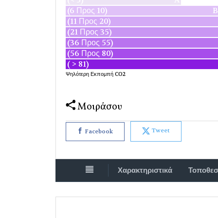
(6 Προς 10)
B
(11 Προς 20)
(21 Προς 35)
(36 Προς 55)
(56 Προς 80)
( > 81)
Ψηλότερη Εκπομπή CO2
Μοιράσου
Tweet
Facebook
Χαρακτηριστικά
Τοποθεσ