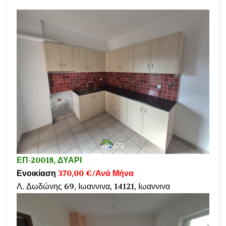
ΕΠ-20018, ΔΥΑΡΙ
Ενοικίαση
370,00 €/Ανά Μήνα
Λ. Δωδώνης 69, Ιωαννινα, 14121, Ιωαννινα