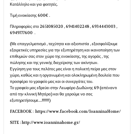
Κατάλληλο και για φοιτητές.
Τιμή ενοικίασης 600€ .
Πληροφορίες στο 2651085020 , 6941402248 , 6934443003 ,
6949777600 .
(Με επαγγελματισμό , ταχύτητα και αξιοπιστία , εξασφαλίζουμε
εξαιρετικές υπηρεσίες για την εξυπηρέτηση και ικανοποίηση των
επιθυμιών σας στον χώρο της ενοικίασης, της αγοράς , της
πώλησης και της γενικής διαχείρισης των ακίνητων.
Εγγύηση για τους πελάτες μας είναι η πολυετή πείρα μας στον
χώρο, καθώς και η οργανωμένη και ολοκληρωμένη δουλεία που
προσφέρει το γραφείο μας και οι συνεργάτες του.
Το γραφείο μας εδρεύει στην Λεωφόρο Δωδώνης 69 (απέναντι
από την κλινική Μητέρα) και θα χαρούμε να σας
εξυπηρετήσουμε....!!!!!!)
FACEBOOK : https://www.facebook.com/IoanninaHome/
SITE : http://www.ioanninahome.gr/