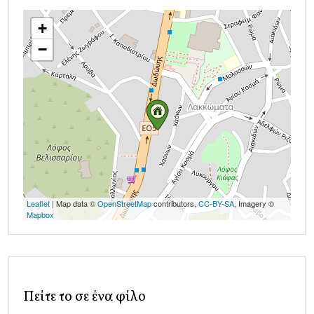
+
−
Leaflet
| Map data ©
OpenStreetMap
contributors,
CC-BY-SA
, Imagery ©
Mapbox
Πείτε το σε ένα φίλο