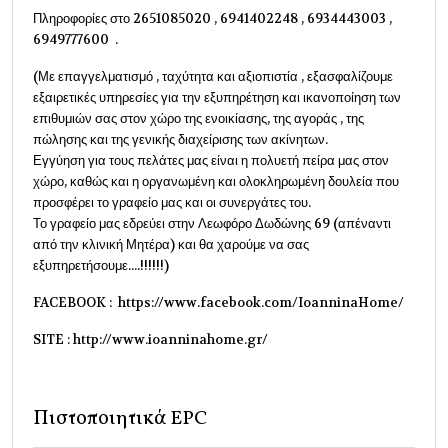
Πληροφορίες στο 2651085020 , 6941402248 , 6934443003 ,
6949777600 .
(Με επαγγελματισμό , ταχύτητα και αξιοπιστία , εξασφαλίζουμε
εξαιρετικές υπηρεσίες για την εξυπηρέτηση και ικανοποίηση των
επιθυμιών σας στον χώρο της ενοικίασης, της αγοράς , της
πώλησης και της γενικής διαχείρισης των ακίνητων.
Εγγύηση για τους πελάτες μας είναι η πολυετή πείρα μας στον
χώρο, καθώς και η οργανωμένη και ολοκληρωμένη δουλεία που
προσφέρει το γραφείο μας και οι συνεργάτες του.
Το γραφείο μας εδρεύει στην Λεωφόρο Δωδώνης 69 (απέναντι
από την κλινική Μητέρα) και θα χαρούμε να σας
εξυπηρετήσουμε....!!!!!!)
FACEBOOK : https://www.facebook.com/IoanninaHome/
SITE : http://www.ioanninahome.gr/
Πιστοποιητικά EPC