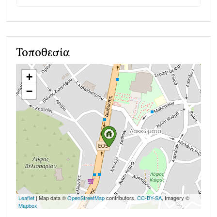
Τοποθεσία
+
−
Leaflet
| Map data ©
OpenStreetMap
contributors,
CC-BY-SA
, Imagery ©
Mapbox