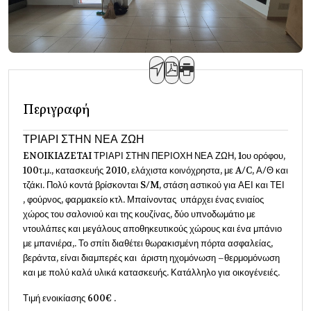
Περιγραφή
ΤΡΙΑΡΙ ΣΤΗΝ ΝΕΑ ΖΩΗ
ENOIKIAZETAI ΤΡΙΑΡΙ ΣΤΗΝ ΠΕΡΙΟΧΗ ΝΕΑ ΖΩΗ, 1ου ορόφου,
100τ.μ., κατασκευής 2010, ελάχιστα κοινόχρηστα, με A/C, Α/Θ και
τζάκι. Πολύ κοντά βρίσκονται S/M, στάση αστικού για ΑΕΙ και ΤΕΙ
, φούρνος, φαρμακείο κτλ. Μπαίνοντας υπάρχει ένας ενιαίος
χώρος του σαλονιού και της κουζίνας, δύο υπνοδωμάτιο με
ντουλάπες και μεγάλους αποθηκευτικούς χώρους και ένα μπάνιο
με μπανιέρα,. Το σπίτι διαθέτει θωρακισμένη πόρτα ασφαλείας,
βεράντα, είναι διαμπερές και άριστη ηχομόνωση –θερμομόνωση
και με πολύ καλά υλικά κατασκευής. Κατάλληλο για οικογένειές.
Τιμή ενοικίασης 600€ .