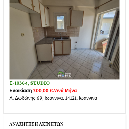
Ε-10364, STUDIO
Ενοικίαση
300,00 €/Ανά Μήνα
Λ. Δωδώνης 69, Ιωαννινα, 14121, Ιωαννινα
ΑΝΑΖΉΤΗΣΗ ΑΚΙΝΉΤΩΝ