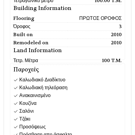
Τετραγωνικό μέτρο
100.00 T.M.
Building Information
Flooring
ΠΡΩΤΟΣ ΟΡΟΦΟΣ
Όροφος
3
Built on
2010
Remodeled on
2010
Land Information
Τετρ. Μέτρα
100 T.M.
Παροχεές
Καλωδιακό Διαδίκτυο
Καλωδιακή τηλεόραση
Ανακαινισμένο
Κουζίνα
Σαλόνι
Τζάκι
Προσόψεως
Πρόσβαση απο άσφαλτο