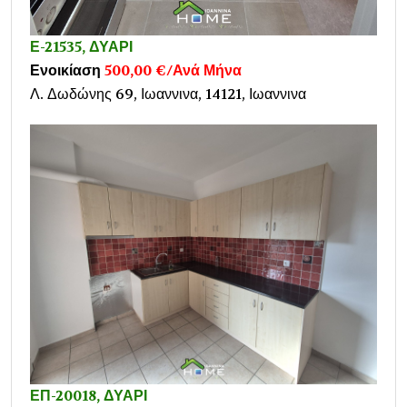
Ε-21535, ΔΥΑΡΙ
Ενοικίαση
500,00 €/Ανά Μήνα
Λ. Δωδώνης 69, Ιωαννινα, 14121, Ιωαννινα
ΕΠ-20018, ΔΥΑΡΙ