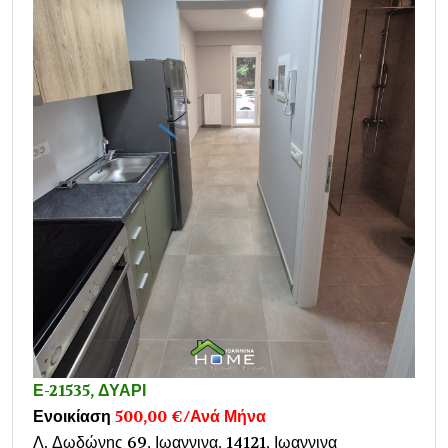
Ε-21535, ΔΥΑΡΙ
Ενοικίαση
500,00 €/Ανά Μήνα
Λ. Δωδώνης 69, Ιωαννινα, 14121, Ιωαννινα