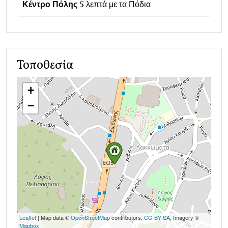
Κέντρο Πόλης
5 λεπτά με τα Πόδια
Τοποθεσία
+
−
Leaflet
| Map data ©
OpenStreetMap
contributors,
CC-BY-SA
, Imagery ©
Mapbox