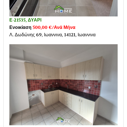
Ε-21535, ΔΥΑΡΙ
Ενοικίαση
500,00 €/Ανά Μήνα
Λ. Δωδώνης 69, Ιωαννινα, 14121, Ιωαννινα