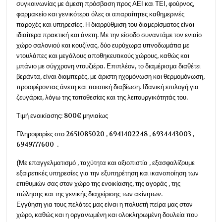
συγκοινωνίας με άμεση πρόσβαση προς ΑΕΙ και ΤΕΙ, φούρνος,
φαρμακείο και γενικότερα όλες οι απαραίτητες καθημερινές
παροχές και υπηρεσίες. Η διαρρύθμιση του διαμερίσματος είναι
ιδιαίτερα πρακτική και άνετη. Με την είσοδο συναντάμε τον ενιαίο
χώρο σαλονιού και κουζίνας, δύο ευρύχωρα υπνοδωμάτια με
ντουλάπες και μεγάλους αποθηκευτικούς χώρους, καθώς και
μπάνιο με σύγχρονη ντουζιέρα. Επιπλέον, το διαμέρισμα διαθέτει
βεράντα, είναι διαμπερές, με άριστη ηχομόνωση και θερμομόνωση,
προσφέροντας άνετη και ποιοτική διαβίωση. Ιδανική επιλογή για
ζευγάρια, λόγω της τοποθεσίας και της λειτουργικότητάς του.
Τιμή ενοικίασης: 800€ μηνιαίως
Πληροφορίες στο 2651085020 , 6941402248 , 6934443003 ,
6949777600 .
(Με επαγγελματισμό , ταχύτητα και αξιοπιστία , εξασφαλίζουμε
εξαιρετικές υπηρεσίες για την εξυπηρέτηση και ικανοποίηση των
επιθυμιών σας στον χώρο της ενοικίασης, της αγοράς , της
πώλησης και της γενικής διαχείρισης των ακίνητων.
Εγγύηση για τους πελάτες μας είναι η πολυετή πείρα μας στον
χώρο, καθώς και η οργανωμένη και ολοκληρωμένη δουλεία που