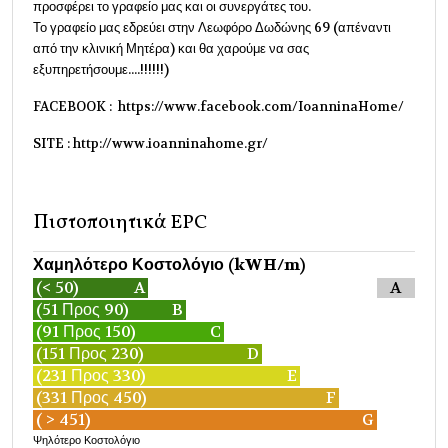
προσφέρει το γραφείο μας και οι συνεργάτες του.
Το γραφείο μας εδρεύει στην Λεωφόρο Δωδώνης 69 (απέναντι
από την κλινική Μητέρα) και θα χαρούμε να σας
εξυπηρετήσουμε....!!!!!!)
FACEBOOK : https://www.facebook.com/IoanninaHome/
SITE : http://www.ioanninahome.gr/
Πιστοποιητικά EPC
Χαμηλότερο Κοστολόγιο (kWH/m)
(< 50)
A
A
(51 Προς 90)
B
(91 Προς 150)
C
(151 Προς 230)
D
(231 Προς 330)
E
(331 Προς 450)
F
( > 451)
G
Ψηλότερο Κοστολόγιο