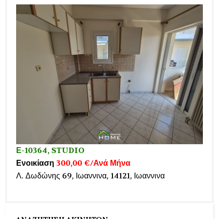
Ε-10364, STUDIO
Ενοικίαση
300,00 €/Ανά Μήνα
Λ. Δωδώνης 69, Ιωαννινα, 14121, Ιωαννινα