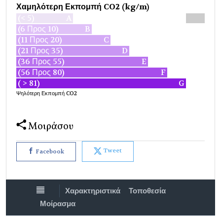
Χαμηλότερη Εκπομπή CO2 (kg/m)
(< 5)
A
(6 Προς 10)
B
(11 Προς 20)
C
(21 Προς 35)
D
(36 Προς 55)
E
(56 Προς 80)
F
( > 81)
G
Ψηλότερη Εκπομπή CO2
Μοιράσου
Tweet
Facebook
Χαρακτηριστικά
Τοποθεσία
Μοίρασμα