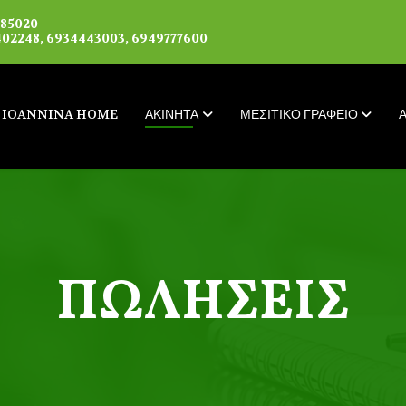
085020
02248, 6934443003, 6949777600
IOANNINA HOME
ΑΚΙΝΗΤΑ
ΜΕΣΙΤΙΚΟ ΓΡΑΦΕΙΟ
ΠΩΛΉΣΕΙΣ