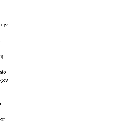
στην
.
νη
είο
ύχων
α
και