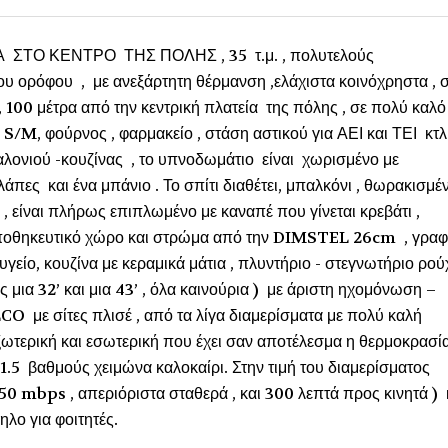
ΤΟ ΚΕΝΤΡΟ ΤΗΣ ΠΟΛΗΣ , 35 τ.μ. , πολυτελούς
υ ορόφου , με ανεξάρτητη θέρμανση ,ελάχιστα κοινόχρηστα , 
 100 μέτρα από την κεντρική πλατεία της πόλης , σε πολύ καλό
S/M, φούρνος , φαρμακείο , στάση αστικού για ΑΕΙ και ΤΕΙ κτλ
λονιού -κουζίνας , το υπνοδωμάτιο είναι χωρισμένο με
λάπες και ένα μπάνιο . Το σπίτι διαθέτει, μπαλκόνι , θωρακισμέ
 είναι πλήρως επιπλωμένο με καναπέ που γίνεται κρεβάτι ,
αποθηκευτικό χώρο και στρώμα από την DIMSTEL 26cm , γραφ
ψυγείο, κουζίνα με κεραμικά μάτια , πλυντήριο - στεγνωτήριο ρο
ια 32’ και μια 43’ , όλα καινούρια ) με άριστη ηχομόνωση –
O με σίτες πλισέ , από τα λίγα διαμερίσματα με πολύ καλή
ξωτερική και εσωτερική που έχει σαν αποτέλεσμα η θερμοκρασί
1.5 βαθμούς χειμώνα καλοκαίρι. Στην τιμή του διαμερίσματος
50 mbps , απεριόριστα σταθερά , και 300 λεπτά προς κινητά ) 
λο για φοιτητές.