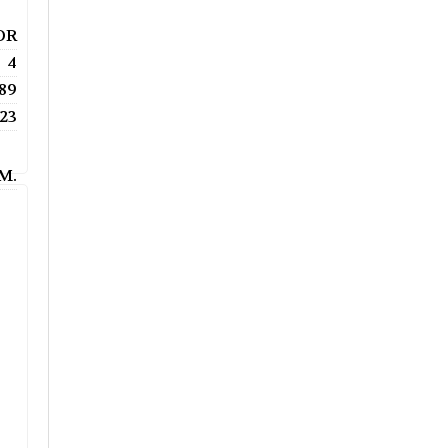
OR
4
89
23
.M.