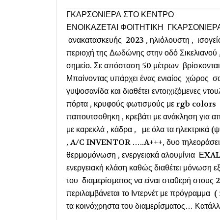
ΓΚΑΡΣΟΝΙΕΡΑ ΣΤΟ ΚΕΝΤΡΟ
ΕΝΟΙΚΑΖΕΤΑΙ ΦΟΙΤΗΤΙΚΗ ΓΚΑΡΣΟΝΙΕΡΑ Σ
ανακατασκευής 2023 , ηλιόλουστη , ισογείο
περιοχή της Δωδώνης στην οδό Σικελιανού ,
σημείο. Σε απόσταση 50 μέτρων βρίσκονται 
Μπαίνοντας υπάρχει ένας ενιαίος χώρος σα
γυψοσανίδα και διαθέτει εντοιχιζόμενες ντου
πόρτα , κρυφούς φωτισμούς με rgb colors ,
παπουτσοθηκη , κρεβάτι με ανάκληση για 
με καρεκλά , κάδρα , με όλα τα ηλεκτρικά (
, A/C INVENTOR …..A+++, δυο τηλεοράσεις μ
θερμομόνωση , ενεργειακά αλουμίνια ΕXALC
ενεργειακή κλάση καθώς διαθέτει μόνωση ε
του διαμερίσματος να είναι σταθερή στους 2
περιλαμβάνεται το Ιντερνέτ με πρόγραμμα ( 
τα κοινόχρηστα του διαμερίσματος… Κατάλλη