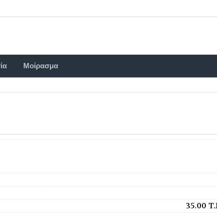
ία
Μοίρασμα
35.00 T