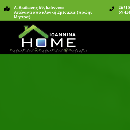
Λ. Δωδώνης 69, Ιωάννινα
2651
Απέναντι απο κλινική Epicurus (πρώην
69414
Μητέρα)