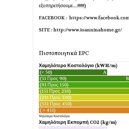
εξυπηρετήσουμε....!!!!!!)
FACEBOOK : https://www.facebook.co
SITE : http://www.ioanninahome.gr/
Πιστοποιητικά EPC
Χαμηλότερο Κοστολόγιο (kWH/m)
(< 50)
A
(51 Προς 90)
B
(91 Προς 150)
(151 Προς 230)
(231 Προς 330)
(331 Προς 450)
( > 451)
Ψηλότερο Κοστολόγιο
Χαμηλότερη Εκπομπή CO2 (kg/m)
(< 5)
A