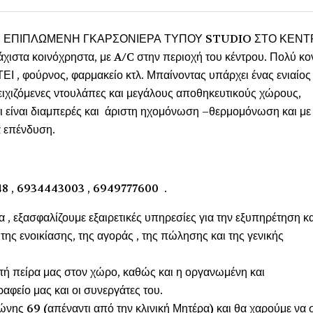
Ι ΕΠΙΠΛΩΜΕΝΗ ΓΚΑΡΣΟΝΙΕΡΑ ΤΥΠΟΥ STUDIO ΣΤΟ ΚΕΝΤ
λάχιστα κοινόχρηστα, με A/C στην περιοχή του κέντρου. Πολύ κο
ΤΕΙ , φούρνος, φαρμακείο κτλ. Μπαίνοντας υπάρχει ένας ενιαίος
ειχιζόμενες ντουλάπες και μεγάλους αποθηκευτικούς χώρους,
ίτι είναι διαμπερές και άριστη ηχομόνωση –θερμομόνωση και με
α επένδυση.
48 , 6934443003 , 6949777600 .
α , εξασφαλίζουμε εξαιρετικές υπηρεσίες για την εξυπηρέτηση κα
ης ενοικίασης, της αγοράς , της πώλησης και της γενικής
ετή πείρα μας στον χώρο, καθώς και η οργανωμένη και
αφείο μας και οι συνεργάτες του.
νης 69 (απέναντι από την κλινική Μητέρα) και θα χαρούμε να 