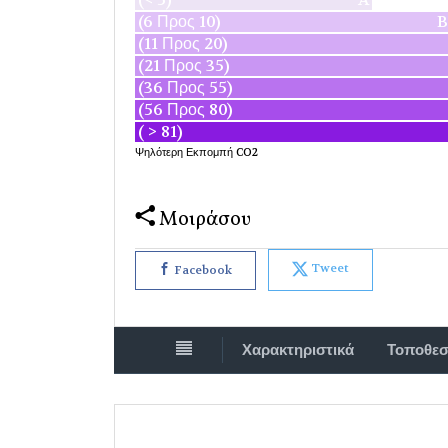
(6 Προς 10)
B
(11 Προς 20)
(21 Προς 35)
(36 Προς 55)
(56 Προς 80)
( > 81)
Ψηλότερη Εκπομπή CO2
Μοιράσου
Tweet
Facebook
Χαρακτηριστικά
Τοποθεσ