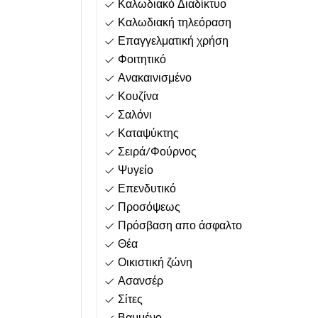
Καλωδιακό Διαδίκτυο
Καλωδιακή τηλεόραση
Επαγγελματική χρήση
Φοιτητικό
Ανακαινισμένο
Κουζίνα
Σαλόνι
Καταψύκτης
Σειρά/Φούρνος
Ψυγείο
Επενδυτικό
Προσόψεως
Πρόσβαση απο άσφαλτο
Θέα
Οικιστική ζώνη
Ασανσέρ
Σίτες
Βαμμένο