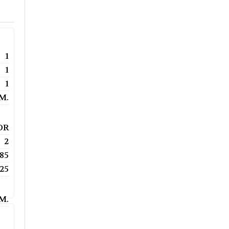
1
1
1
.M.
OR
2
85
25
.M.