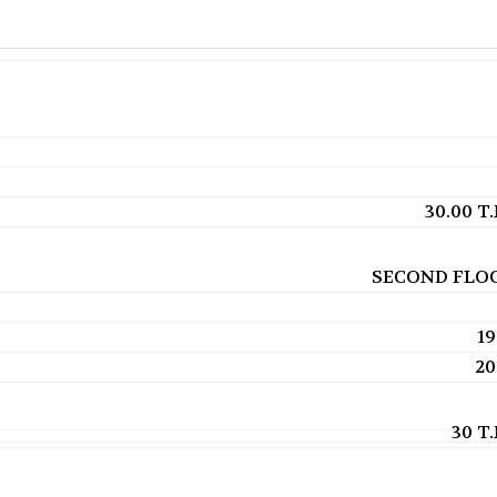
30.00 T
SECOND FLO
19
20
30 T