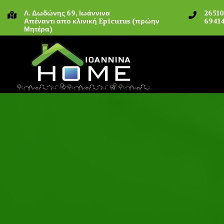
Λ. Δωδώνης 69, Ιωάννινα
2651
Απέναντι απο κλινική Epicurus (πρώην
69414
Μητέρα)