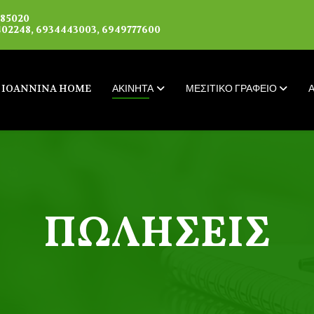
085020
02248, 6934443003, 6949777600
IOANNINA HOME
ΑΚΙΝΗΤΑ
ΜΕΣΙΤΙΚΟ ΓΡΑΦΕΙΟ
ΠΩΛΉΣΕΙΣ