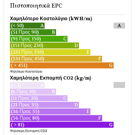
Πιστοποιητικά EPC
Χαμηλότερο Κοστολόγιο (kWH/m)
(< 50)
A
A
(51 Προς 90)
B
(91 Προς 150)
C
(151 Προς 230)
D
(231 Προς 330)
E
(331 Προς 450)
F
( > 451)
G
Ψηλότερο Κοστολόγιο
Χαμηλότερη Εκπομπή CO2 (kg/m)
(< 5)
A
(6 Προς 10)
B
(11 Προς 20)
C
(21 Προς 35)
D
(36 Προς 55)
E
(56 Προς 80)
F
( > 81)
G
Ψηλότερη Εκπομπή CO2