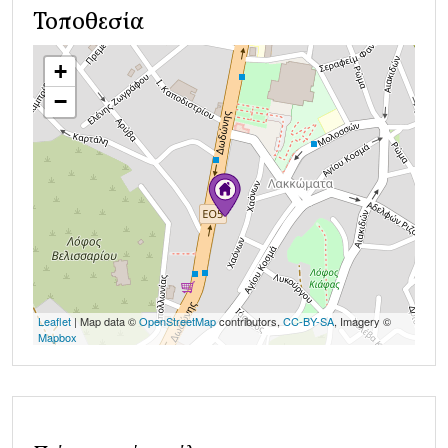
Τοποθεσία
+
−
Leaflet
| Map data ©
OpenStreetMap
contributors,
CC-BY-SA
, Imagery ©
Mapbox