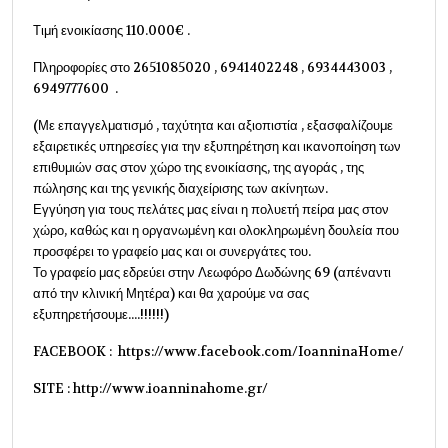
Τιμή ενοικίασης 110.000€ .
Πληροφορίες στο 2651085020 , 6941402248 , 6934443003 ,
6949777600 .
(Με επαγγελματισμό , ταχύτητα και αξιοπιστία , εξασφαλίζουμε
εξαιρετικές υπηρεσίες για την εξυπηρέτηση και ικανοποίηση των
επιθυμιών σας στον χώρο της ενοικίασης, της αγοράς , της
πώλησης και της γενικής διαχείρισης των ακίνητων.
Εγγύηση για τους πελάτες μας είναι η πολυετή πείρα μας στον
χώρο, καθώς και η οργανωμένη και ολοκληρωμένη δουλεία που
προσφέρει το γραφείο μας και οι συνεργάτες του.
Το γραφείο μας εδρεύει στην Λεωφόρο Δωδώνης 69 (απέναντι
από την κλινική Μητέρα) και θα χαρούμε να σας
εξυπηρετήσουμε....!!!!!!)
FACEBOOK : https://www.facebook.com/IoanninaHome/
SITE : http://www.ioanninahome.gr/