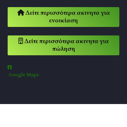
Δείτε περισσότερα ακινητα για
ενοικίαση
Δείτε περισσότερα ακινητα για
πώληση
Google Maps
© IOANNINA HOME ALL RIGHTS RESERVED. DEVELOPED &
HOSTED BY LOGICSOFT