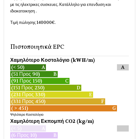
με τις ηλεκτρικες συσκευες. Κατάλληλο για επενδυση και
ιδιοκατοικηση .
Τιμή πώλησης 140000€.
Πιστοποιητικά EPC
Χαμηλότερο Κοστολόγιο (kWH/m)
(< 50)
A
A
(51 Προς 90)
B
(91 Προς 150)
C
(151 Προς 230)
D
(231 Προς 330)
E
(331 Προς 450)
F
( > 451)
G
Ψηλότερο Κοστολόγιο
Χαμηλότερη Εκπομπή CO2 (kg/m)
(< 5)
A
(6 Προς 10)
B