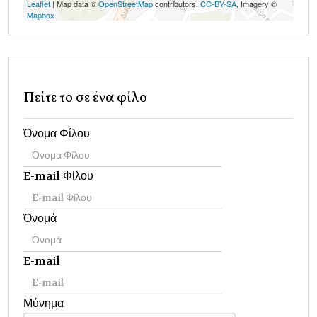
Leaflet
| Map data ©
OpenStreetMap
contributors,
CC-BY-SA
, Imagery ©
Mapbox
Πείτε το σε ένα φίλο
Όνομα Φίλου
E-mail Φίλου
Όνομά
E-mail
Μύνημα