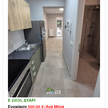
Ε-21535, ΔΥΑΡΙ
Ενοικίαση
500,00 €/Ανά Μήνα