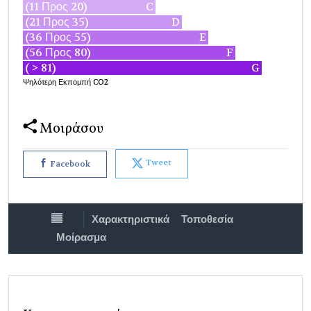
(11 Προς 20)
C
(21 Προς 35)
D
(36 Προς 55)
E
(56 Προς 80)
F
( > 81)
G
Ψηλότερη Εκπομπή CO2
Μοιράσου
Tweet
Facebook
Χαρακτηριστικά
Τοποθεσία
Μοίρασμα