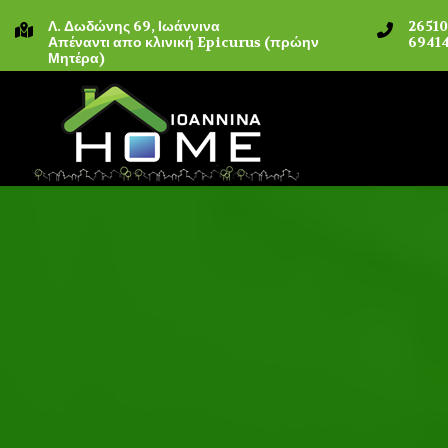
Λ. Δωδώνης 69, Ιωάννινα
2651
Απέναντι απο κλινική Epicurus (πρώην
69414
Μητέρα)