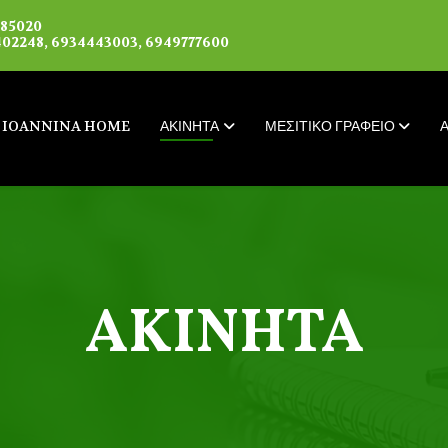
085020
02248, 6934443003, 6949777600
IOANNINA HOME
ΑΚΙΝΗΤΑ
ΜΕΣΙΤΙΚΟ ΓΡΑΦΕΙΟ
ΑΚΙΝΗΤΑ